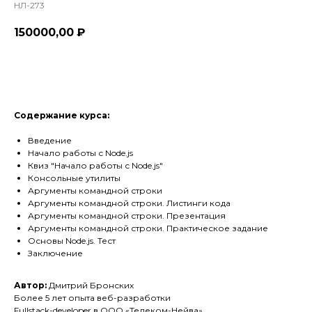
НЛ-273
150000,00
₽
Оформить
Содержание курса:
Введение
Начало работы с Node.js
Квиз "Начало работы с Node.js"
Консольные утилиты
Аргументы командной строки
Аргументы командной строки. Листинги кода
Аргументы командной строки. Презентация
Аргументы командной строки. Практическое задание
Основы Node.js. Тест
Заключение
Автор:
Дмитрий Бронских
Более 5 лет опыта веб-разработки
Fullstack-developer в ООО «Телеком-Нейва»