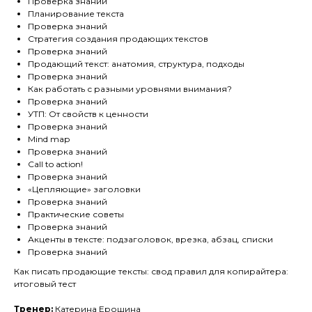
Проверка знаний
Планирование текста
Проверка знаний
Стратегия создания продающих текстов
Проверка знаний
Продающий текст: анатомия, структура, подходы
Проверка знаний
Как работать с разными уровнями внимания?
Проверка знаний
УТП: От свойств к ценности
Проверка знаний
Mind map
Проверка знаний
Call to action!
Проверка знаний
«Цепляющие» заголовки
Проверка знаний
Практические советы
Проверка знаний
Акценты в тексте: подзаголовок, врезка, абзац, списки
Проверка знаний
Как писать продающие тексты: свод правил для копирайтера:
итоговый тест
Тренер:
Катерина Ерошина