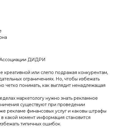
е
она
т Ассоциации ДИДРИ
ее креативной или слепо подражая конкурентам,
ательных ограничениях. Но, чтобы избежать
но четко понимать, как выглядит ненадлежащая
ределах маркетологу нужно знать рекламное
раничения существуют при проведении
акже рекламе финансовых услуг и каковы штрафы
, в какой момент информация становится
 избежать типичных ошибок.