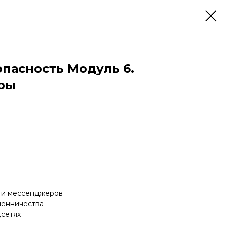
пасность Модуль 6.
ры
й и мессенджеров
шенничества
цсетях