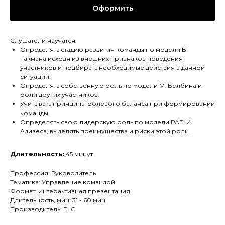
Оформить
Слушатели научатся:
Определять стадию развития команды по модели Б.
Такмана исходя из внешних признаков поведения
участников и подбирать необходимые действия в данной
ситуации.
Определять собственную роль по модели М. Белбина и
роли других участников.
Учитывать принципы ролевого баланса при формировании
команды.
Определять свою лидерскую роль по модели PAEI И.
Адизеса, выделять преимущества и риски этой роли.
Длительность:
45 минут
Профессия: Руководитель
Тематика: Управление командой
Формат: Интерактивная презентация
Длительность, мин: 31 - 60 мин
Производитель: ELC