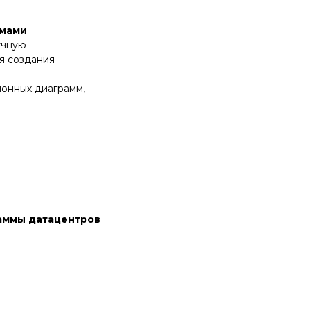
ммами
учную
я создания
онных диаграмм,
аммы датацентров