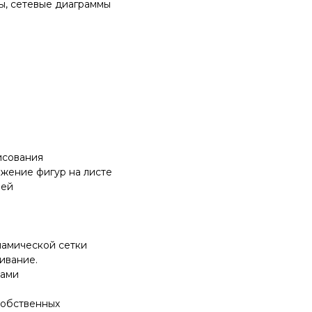
ы, сетевые диаграммы
исования
жение фигур на листе
лей
амической сетки
ивание.
бами
собственных