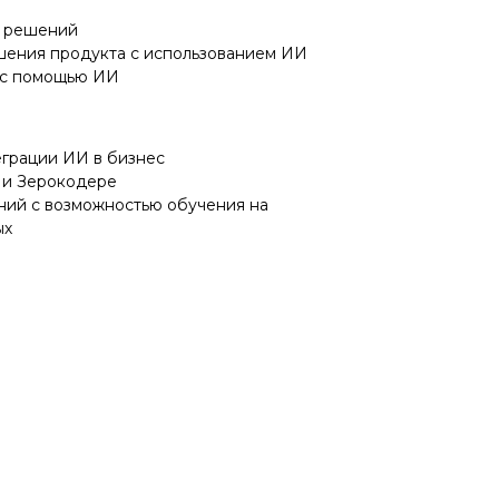
е решений
чшения продукта с использованием ИИ
е с помощью ИИ
еграции ИИ в бизнес
и и Зерокодере
аний с возможностью обучения на
ых