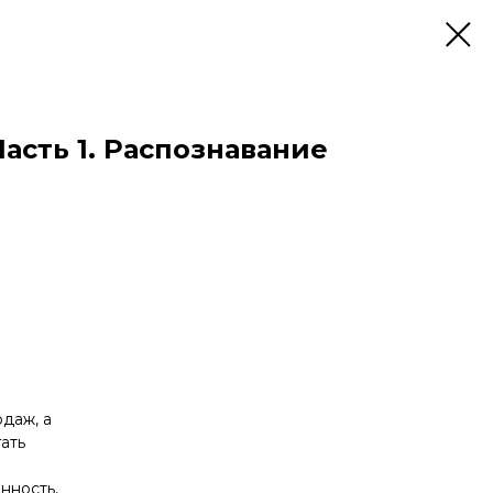
сть 1. Распознавание
одаж, а
гать
нность,