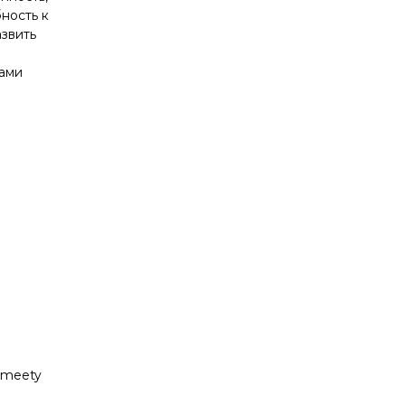
ность к
азвить
ками
Smeety