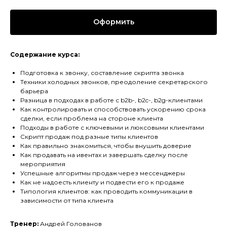
Оформить
Содержание курса:
Подготовка к звонку, составление скрипта звонка
Техники холодных звонков, преодоление секретарского
барьера
Разница в подходах в работе с b2b-, b2c-, b2g-клиентами
Как контролировать и способствовать ускорению срока
сделки, если проблема на стороне клиента
Подходы в работе с ключевыми и люксовыми клиентами
Скрипт продаж под разные типы клиентов
Как правильно знакомиться, чтобы внушить доверие
Как продавать на ивентах и завершать сделку после
мероприятия
Успешные алгоритмы продаж через мессенджеры
Как не надоесть клиенту и подвести его к продаже
Типология клиентов: как проводить коммуникации в
зависимости от типа клиента
Тренер:
Андрей Голованов