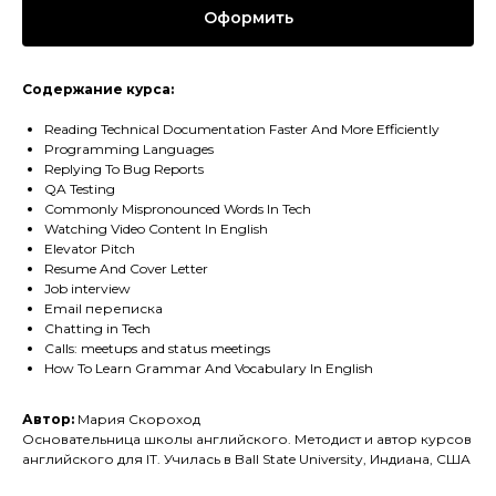
Оформить
Содержание курса:
Reading Technical Documentation Faster And More Efficiently
Programming Languages
Replying To Bug Reports
QA Testing
Commonly Mispronounced Words In Tech
Watching Video Content In English
Elevator Pitch
Resume And Cover Letter
Job interview
Email переписка
Chatting in Tech
Calls: meetups and status meetings
How To Learn Grammar And Vocabulary In English
Автор:
Мария Скороход
Основательница школы английского. Методист и автор курсов
английского для ІТ. Училась в Ball State University, Индиана, США