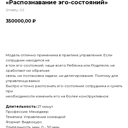
«Распознавание эго-состояний»
Smeety-02
350000,00
₽
Оформить
Модель отлично применима в практике управления. Если
сотрудник находится не
в том эго-состояний, чаще всего Ребёнка или Родителя, не
сработают ни обратная
связь, ни постановка задачи, ни делегирование. Поэтому для
управленца важно
быстро и точно распознать эго-состояние сотрудника и суметь
при
необходимости изменить его на более конструктивное.
Длительность:
27 минут
Профессия: Менеджер
Тематика: Управление командой
Формат: Видеокурс
Длительность, мин: 0 - 30 мин