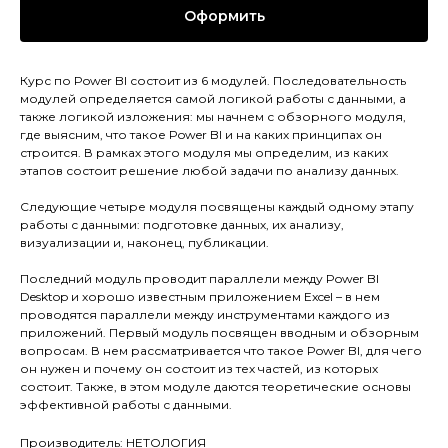
Оформить
Курс по Power BI состоит из 6 модулей. Последовательность
модулей определяется самой логикой работы с данными, а
также логикой изложения: мы начнем с обзорного модуля,
где выясним, что такое Power BI и на каких принципах он
строится. В рамках этого модуля мы определим, из каких
этапов состоит решение любой задачи по анализу данных.
Следующие четыре модуля посвящены каждый одному этапу
работы с данными: подготовке данных, их анализу,
визуализации и, наконец, публикации.
Последний модуль проводит параллели между Power BI
Desktop и хорошо известным приложением Excel – в нем
проводятся параллели между инструментами каждого из
приложений. Первый модуль посвящен вводным и обзорным
вопросам. В нем рассматривается что такое Power BI, для чего
он нужен и почему он состоит из тех частей, из которых
состоит. Также, в этом модуле даются теоретические основы
эффективной работы с данными.
Производитель: НЕТОЛОГИЯ