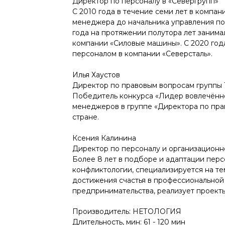
Директор по персоналу в «Севергрупп»
С 2010 года в течение семи лет в компан
менеджера до начальника управления по
года на протяжении полутора лет занима
компании «Силовые машины». С 2020 год
персоналом в компании «Северсталь».
Илья Хаустов
Директор по правовым вопросам группы 
Победитель конкурса «Лидер вовлечённо
менеджеров в группе «Директора по прав
стране.
Ксения Калинина
Директор по персоналу и организационно
Более 8 лет в подборе и адаптации персо
конфликтологии, специализируется на т
достижения счастья в профессиональной 
предпринимательства, реализует проекты
Производитель: НЕТОЛОГИЯ
Длительность, мин: 61 - 120 мин