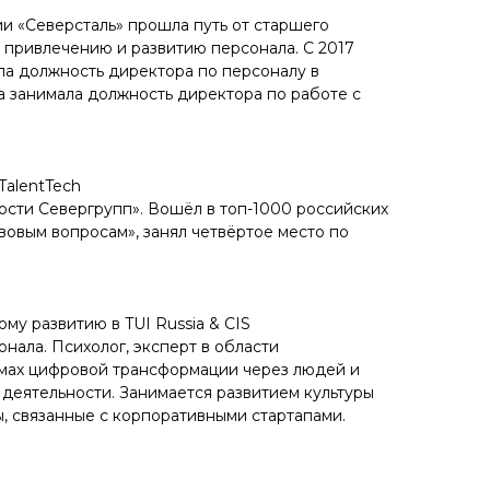
ии «Северсталь» прошла путь от старшего
 привлечению и развитию персонала. С 2017
ла должность директора по персоналу в
а занимала должность директора по работе с
TalentTech
сти Севергрупп». Вошёл в топ-1000 российских
овым вопросам», занял четвёртое место по
му развитию в TUI Russia & CIS
нала. Психолог, эксперт в области
емах цифровой трансформации через людей и
деятельности. Занимается развитием культуры
, связанные с корпоративными стартапами.