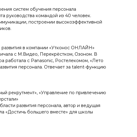
оения систем обучения персонала
ыта руководства командой из 40 человек.
оммуникации, построении высокоэффективной
иков.
и развития в компании «Утконос ОНЛАЙН»
ничала с М.Видео, Перекрёстком, Озоном. В
а работала с Panasonic, Ростелекомом, «Лето
азвития персонала. Отвечает за talent-функцию
ный рекрутмент», «Управление по привлечению
ерстали»
области развития персонала, автор и ведущая
ла «Достичь большего вместе» для школы