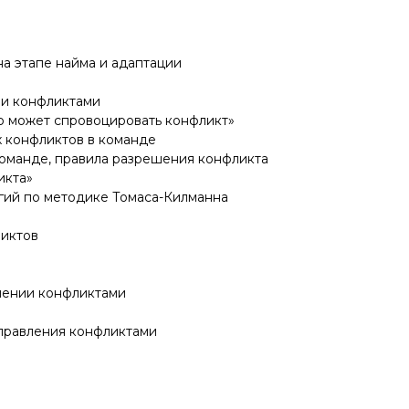
а этапе найма и адаптации
ии конфликтами
о может спровоцировать конфликт»
 конфликтов в команде
команде, правила разрешения конфликта
икта»
егий по методике Томаса-Килманна
ликтов
лении конфликтами
правления конфликтами