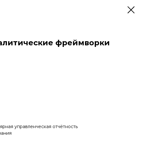
налитические фреймворки
лярная управленческая отчётность
вания