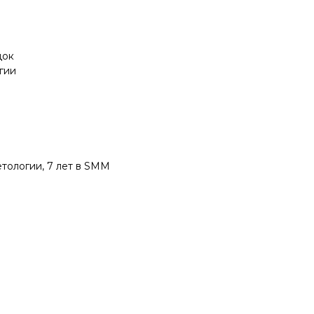
док
гии
тологии, 7 лет в SMM