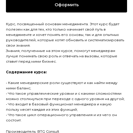
Оформить
Курс, посвященный основам менеджмента. Этот курс будет
полезен как для тех, кто только начинает свой путь в
менеджменте и хочет понять его основы, так и для опытных
руководителей, которые хотят обновить и систематизировать
свои знания.
Знания, полученные на этом курсе, помогут менеджерам
лучше понимать свою роль и отвечать на вызовы, которые
ставит перед ними бизнес.
Содержание курса:
• Какие менеджерские роли существуют и как найти между
ними баланс;
• Что такое управленческие уровни и с какими сложностями
можно столкнуться при переходе с одного уровня на другой;
• Что входит в базовый функционал менеджера и какую
пользу несет каждая из этих функций;
• Что такое цикл операционного управления и из чего он
состоит.
Производитель: BTG Consult