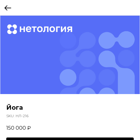
Йога
SKU:
НЛ-216
150 000
₽